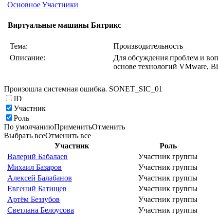
Основное
Участники
Виртуальные машины Битрикс
Тема:
Производительность
Описание:
Для обсуждения проблем и воп
основе технологий VMware, Bit
Произошла системная ошибка. SONET_SIC_01
ID
Участник
Роль
По умолчанию
Применить
Отменить
Выбрать все
Отменить все
Участник
Роль
Валерий Бабалаев
Участник группы
Михаил Базаров
Участник группы
Алексей Балабанов
Участник группы
Евгений Батищев
Участник группы
Артём Беззубов
Участник группы
Светлана Белоусова
Участник группы