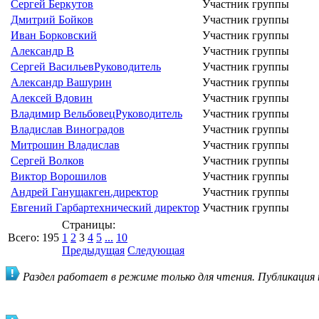
Сергей Беркутов
Участник группы
Дмитрий Бойков
Участник группы
Иван Борковский
Участник группы
Александр В
Участник группы
Сергей Васильев
Руководитель
Участник группы
Александр Вашурин
Участник группы
Алексей Вдовин
Участник группы
Владимир Вельбовец
Руководитель
Участник группы
Владислав Виноградов
Участник группы
Митрошин Владислав
Участник группы
Сергей Волков
Участник группы
Виктор Ворошилов
Участник группы
Андрей Ганущак
ген.директор
Участник группы
Евгений Гарбар
технический директор
Участник группы
Страницы:
Всего:
195
1
2
3
4
5
...
10
Предыдущая
Следующая
Раздел работает в режиме только для чтения. Публикация