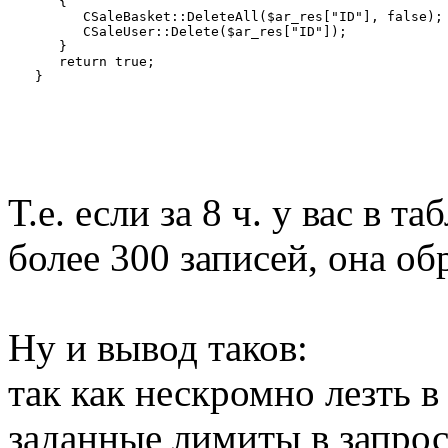
      {

         CSaleBasket::DeleteAll($ar_res["ID"], false);

         CSaleUser::Delete($ar_res["ID"]);

      }

      return true;

Т.е. если за 8 ч. у вас в т
более 300 записей, она об
Ну и вывод таков:
так как нескромно лезть в
заданные лимиты в запрос