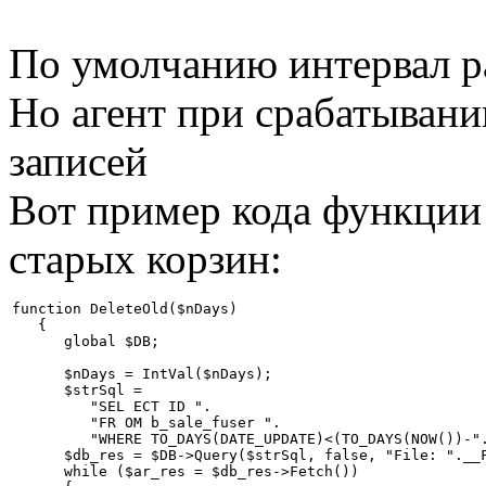
По умолчанию интервал ра
Но агент при срабатывани
записей
Вот пример кода функции
старых корзин:
function DeleteOld($nDays)

   {

      global $DB;

      $nDays = IntVal($nDays);

      $strSql =

         "SEL ECT ID ".

         "FR OM b_sale_fuser ".

         "WHERE TO_DAYS(DATE_UPDATE)<(TO_DAYS(NOW())-".
      $db_res = $DB->Query($strSql, false, "File: ".__F
      while ($ar_res = $db_res->Fetch())
