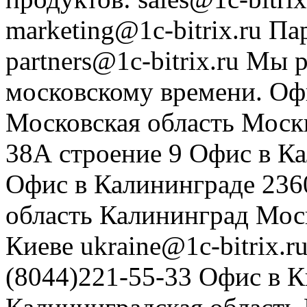
marketing@1c-bitrix.ru
Па
partners@1c-bitrix.ru
Мы р
московскому времени.
Оф
Московская область
Моск
38А строение 9
Офис в К
Офис в Калининграде
236
область
Калининград
Мос
Киеве
ukraine@1c-bitrix.r
(8044)221-55-33
Офис в К