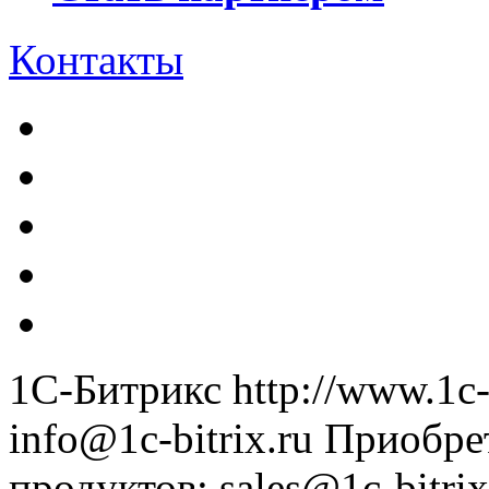
Контакты
1С-Битрикс
http://www.1c-
info@1c-bitrix.ru
Приобре
продуктов
:
sales@1c-bitrix