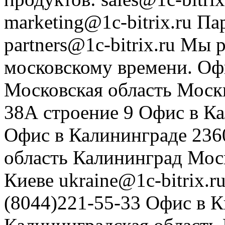
marketing@1c-bitrix.ru
Па
partners@1c-bitrix.ru
Мы р
московскому времени.
Оф
Московская область
Моск
38А строение 9
Офис в К
Офис в Калининграде
236
область
Калининград
Мос
Киеве
ukraine@1c-bitrix.r
(8044)221-55-33
Офис в К