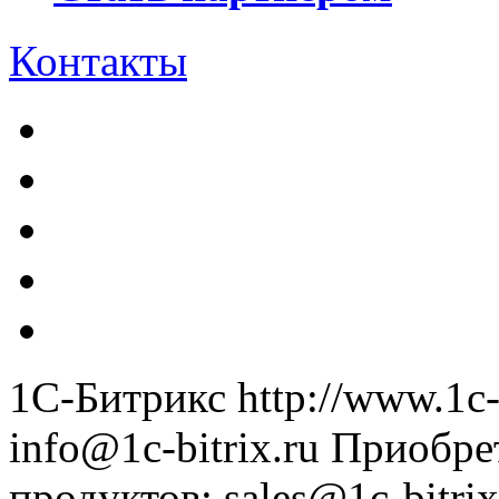
Контакты
1С-Битрикс
http://www.1c-
info@1c-bitrix.ru
Приобре
продуктов
:
sales@1c-bitrix