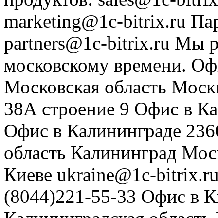
marketing@1c-bitrix.ru
Па
partners@1c-bitrix.ru
Мы р
московскому времени.
Оф
Московская область
Моск
38А строение 9
Офис в К
Офис в Калининграде
236
область
Калининград
Мос
Киеве
ukraine@1c-bitrix.r
(8044)221-55-33
Офис в К