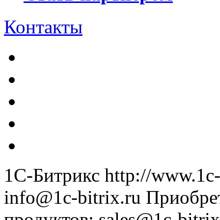
Контакты
1С-Битрикс
http://www.1c-
info@1c-bitrix.ru
Приобре
продуктов
:
sales@1c-bitrix