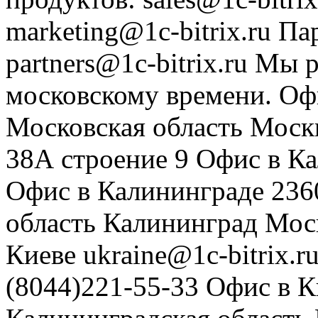
marketing@1c-bitrix.ru
Па
partners@1c-bitrix.ru
Мы р
московскому времени.
Оф
Московская область
Моск
38А строение 9
Офис в К
Офис в Калининграде
236
область
Калининград
Мос
Киеве
ukraine@1c-bitrix.r
(8044)221-55-33
Офис в К