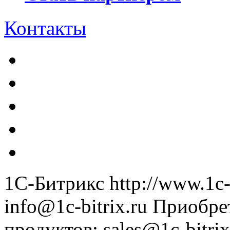
Контакты
1С-Битрикс
http://www.1c-
info@1c-bitrix.ru
Приобре
продуктов
:
sales@1c-bitrix