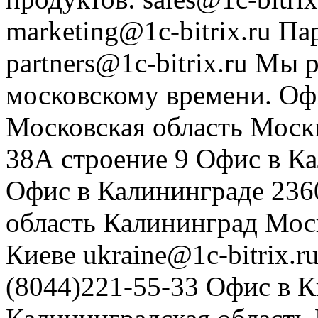
marketing@1c-bitrix.ru
Па
partners@1c-bitrix.ru
Мы р
московскому времени.
Оф
Московская область
Моск
38А строение 9
Офис в К
Офис в Калининграде
236
область
Калининград
Мос
Киеве
ukraine@1c-bitrix.r
(8044)221-55-33
Офис в К