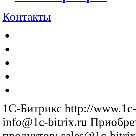
Контакты
1С-Битрикс
http://www.1c-
info@1c-bitrix.ru
Приобре
продуктов
:
sales@1c-bitrix