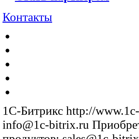
Контакты
1С-Битрикс
http://www.1c-
info@1c-bitrix.ru
Приобре
продуктов
:
sales@1c-bitrix