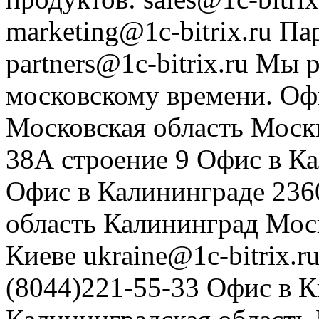
marketing@1c-bitrix.ru
Па
partners@1c-bitrix.ru
Мы р
московскому времени.
Оф
Московская область
Моск
38А строение 9
Офис в К
Офис в Калининграде
236
область
Калининград
Мос
Киеве
ukraine@1c-bitrix.r
(8044)221-55-33
Офис в К