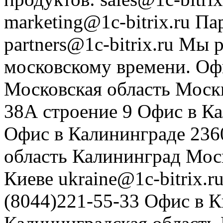
marketing@1c-bitrix.ru
Па
partners@1c-bitrix.ru
Мы р
московскому времени.
Оф
Московская область
Моск
38А строение 9
Офис в К
Офис в Калининграде
236
область
Калининград
Мос
Киеве
ukraine@1c-bitrix.r
(8044)221-55-33
Офис в К