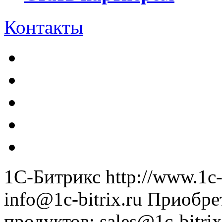
Контакты
1С-Битрикс
http://www.1c-
info@1c-bitrix.ru
Приобре
продуктов
:
sales@1c-bitrix