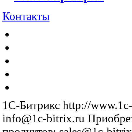
Контакты
1С-Битрикс
http://www.1c-
info@1c-bitrix.ru
Приобре
продуктов
:
sales@1c-bitrix