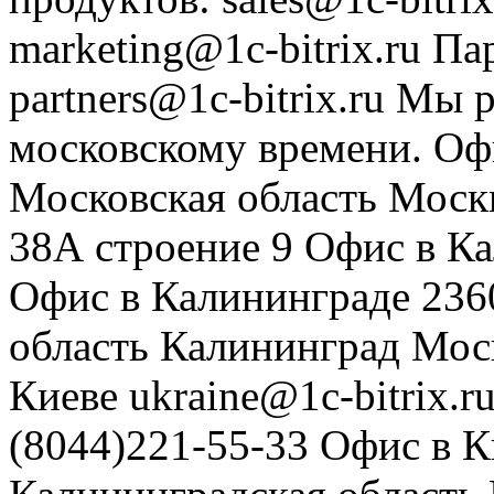
marketing@1c-bitrix.ru
Па
partners@1c-bitrix.ru
Мы р
московскому времени.
Оф
Московская область
Моск
38А строение 9
Офис в К
Офис в Калининграде
236
область
Калининград
Мос
Киеве
ukraine@1c-bitrix.r
(8044)221-55-33
Офис в К