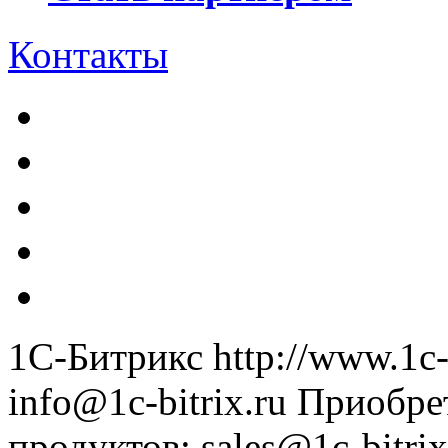
Контакты
1С-Битрикс
http://www.1c-
info@1c-bitrix.ru
Приобре
продуктов
:
sales@1c-bitrix