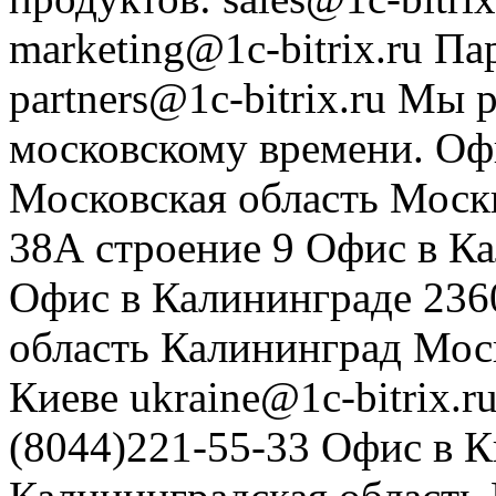
marketing@1c-bitrix.ru
Па
partners@1c-bitrix.ru
Мы р
московскому времени.
Оф
Московская область
Моск
38А строение 9
Офис в К
Офис в Калининграде
236
область
Калининград
Мос
Киеве
ukraine@1c-bitrix.r
(8044)221-55-33
Офис в К