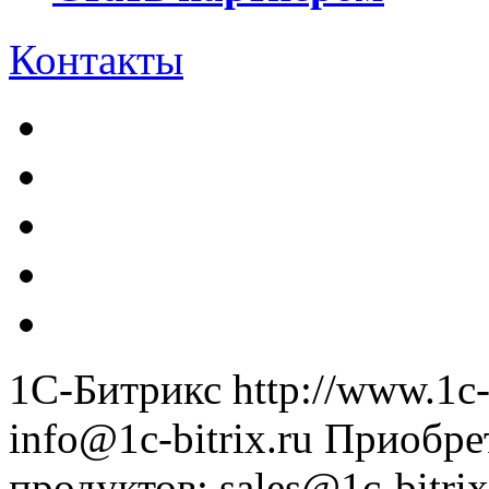
Контакты
1С-Битрикс
http://www.1c-
info@1c-bitrix.ru
Приобре
продуктов
:
sales@1c-bitrix