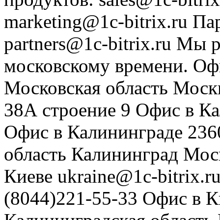
marketing@1c-bitrix.ru
Па
partners@1c-bitrix.ru
Мы р
московскому времени.
Оф
Московская область
Моск
38А строение 9
Офис в К
Офис в Калининграде
236
область
Калининград
Мос
Киеве
ukraine@1c-bitrix.r
(8044)221-55-33
Офис в К