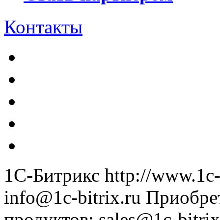
Контакты
1С-Битрикс
http://www.1c-
info@1c-bitrix.ru
Приобре
продуктов
:
sales@1c-bitrix