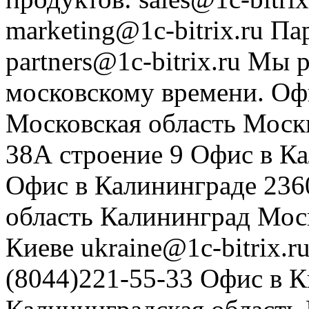
marketing@1c-bitrix.ru
Па
partners@1c-bitrix.ru
Мы р
московскому времени.
Оф
Московская область
Моск
38А строение 9
Офис в К
Офис в Калининграде
236
область
Калининград
Мос
Киеве
ukraine@1c-bitrix.r
(8044)221-55-33
Офис в К