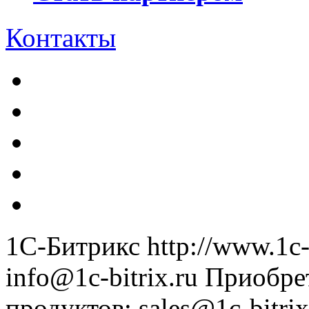
Контакты
1С-Битрикс
http://www.1c-
info@1c-bitrix.ru
Приобре
продуктов
:
sales@1c-bitrix