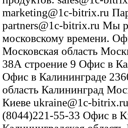
marketing@1c-bitrix.ru
Па
partners@1c-bitrix.ru
Мы р
московскому времени.
Оф
Московская область
Моск
38А строение 9
Офис в К
Офис в Калининграде
236
область
Калининград
Мос
Киеве
ukraine@1c-bitrix.r
(8044)221-55-33
Офис в К