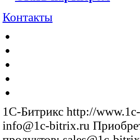
Контакты
1С-Битрикс
http://www.1c-
info@1c-bitrix.ru
Приобре
продуктов
:
sales@1c-bitrix