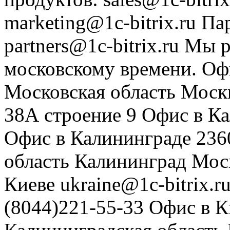
marketing@1c-bitrix.ru
Па
partners@1c-bitrix.ru
Мы р
московскому времени.
Оф
Московская область
Моск
38А строение 9
Офис в К
Офис в Калининграде
236
область
Калининград
Мос
Киеве
ukraine@1c-bitrix.r
(8044)221-55-33
Офис в К