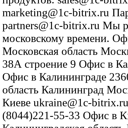
marketing@1c-bitrix.ru
Па
partners@1c-bitrix.ru
Мы р
московскому времени.
Оф
Московская область
Моск
38А строение 9
Офис в К
Офис в Калининграде
236
область
Калининград
Мос
Киеве
ukraine@1c-bitrix.r
(8044)221-55-33
Офис в К