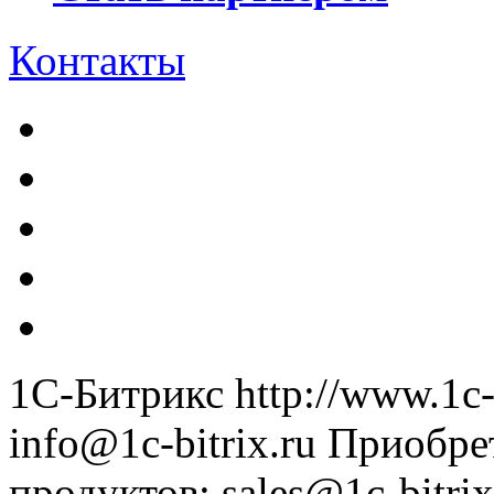
Контакты
1С-Битрикс
http://www.1c-
info@1c-bitrix.ru
Приобре
продуктов
:
sales@1c-bitrix