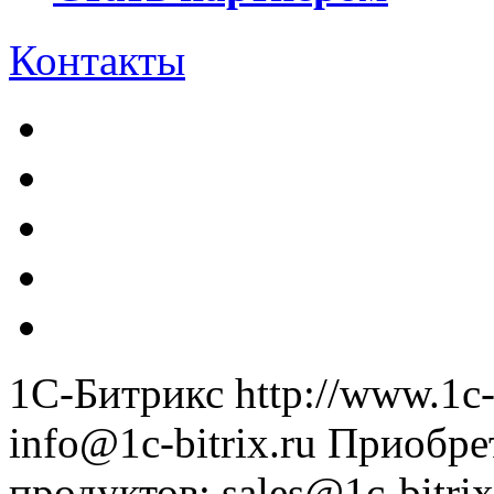
Контакты
1С-Битрикс
http://www.1c-
info@1c-bitrix.ru
Приобре
продуктов
:
sales@1c-bitrix