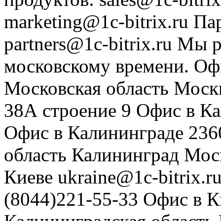
marketing@1c-bitrix.ru
Па
partners@1c-bitrix.ru
Мы р
московскому времени.
Оф
Московская область
Моск
38А строение 9
Офис в К
Офис в Калининграде
236
область
Калининград
Мос
Киеве
ukraine@1c-bitrix.r
(8044)221-55-33
Офис в К