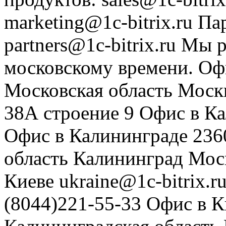
marketing@1c-bitrix.ru
Па
partners@1c-bitrix.ru
Мы р
московскому времени.
Оф
Московская область
Моск
38А строение 9
Офис в К
Офис в Калининграде
236
область
Калининград
Мос
Киеве
ukraine@1c-bitrix.r
(8044)221-55-33
Офис в К