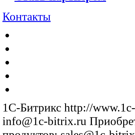
Контакты
1С-Битрикс
http://www.1c-
info@1c-bitrix.ru
Приобре
продуктов
:
sales@1c-bitrix