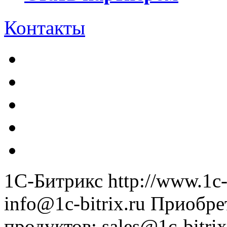
Контакты
1С-Битрикс
http://www.1c-
info@1c-bitrix.ru
Приобре
продуктов
:
sales@1c-bitrix