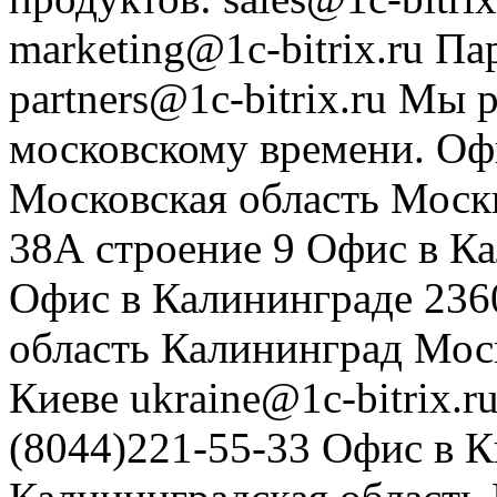
marketing@1c-bitrix.ru
Па
partners@1c-bitrix.ru
Мы р
московскому времени.
Оф
Московская область
Моск
38А строение 9
Офис в К
Офис в Калининграде
236
область
Калининград
Мос
Киеве
ukraine@1c-bitrix.r
(8044)221-55-33
Офис в К