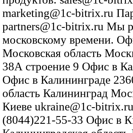
marketing@1c-bitrix.ru
Па
partners@1c-bitrix.ru
Мы р
московскому времени.
Оф
Московская область
Моск
38А строение 9
Офис в К
Офис в Калининграде
236
область
Калининград
Мос
Киеве
ukraine@1c-bitrix.r
(8044)221-55-33
Офис в К