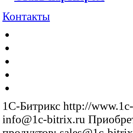
Контакты
1С-Битрикс
http://www.1c-
info@1c-bitrix.ru
Приобре
продуктов
:
sales@1c-bitrix