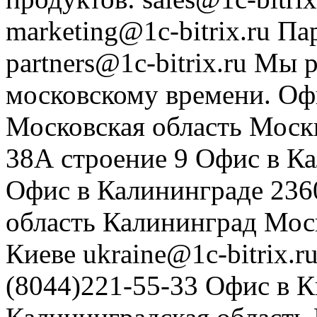
marketing@1c-bitrix.ru
Па
partners@1c-bitrix.ru
Мы р
московскому времени.
Оф
Московская область
Моск
38А строение 9
Офис в К
Офис в Калининграде
236
область
Калининград
Мос
Киеве
ukraine@1c-bitrix.r
(8044)221-55-33
Офис в К