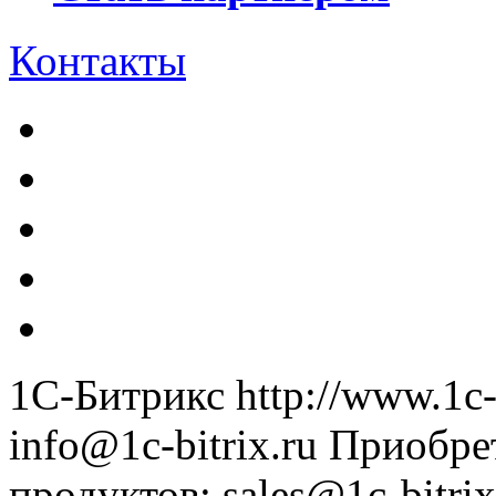
Контакты
1С-Битрикс
http://www.1c-
info@1c-bitrix.ru
Приобре
продуктов
:
sales@1c-bitrix