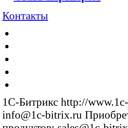
Контакты
1С-Битрикс
http://www.1c-
info@1c-bitrix.ru
Приобре
продуктов
:
sales@1c-bitrix