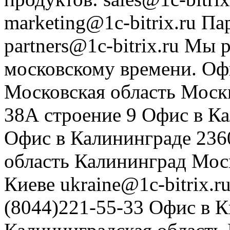
marketing@1c-bitrix.ru
Па
partners@1c-bitrix.ru
Мы р
московскому времени.
Оф
Московская область
Моск
38А строение 9
Офис в К
Офис в Калининграде
236
область
Калининград
Мос
Киеве
ukraine@1c-bitrix.r
(8044)221-55-33
Офис в К