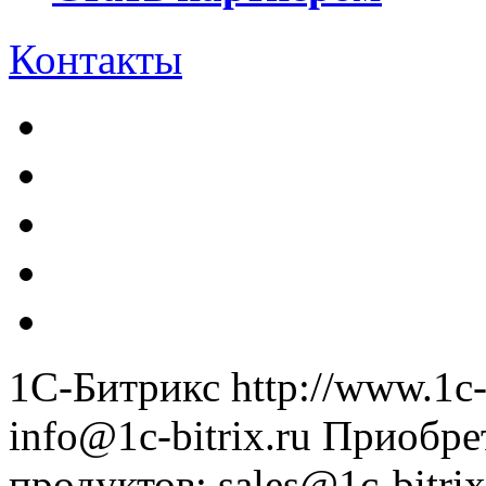
Контакты
1С-Битрикс
http://www.1c-
info@1c-bitrix.ru
Приобре
продуктов
:
sales@1c-bitrix