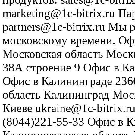
marketing@1c-bitrix.ru
Па
partners@1c-bitrix.ru
Мы р
московскому времени.
Оф
Московская область
Моск
38А строение 9
Офис в К
Офис в Калининграде
236
область
Калининград
Мос
Киеве
ukraine@1c-bitrix.r
(8044)221-55-33
Офис в К