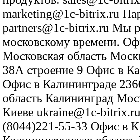
marketing@1c-bitrix.ru
Па
partners@1c-bitrix.ru
Мы р
московскому времени.
Оф
Московская область
Моск
38А строение 9
Офис в К
Офис в Калининграде
236
область
Калининград
Мос
Киеве
ukraine@1c-bitrix.r
(8044)221-55-33
Офис в К