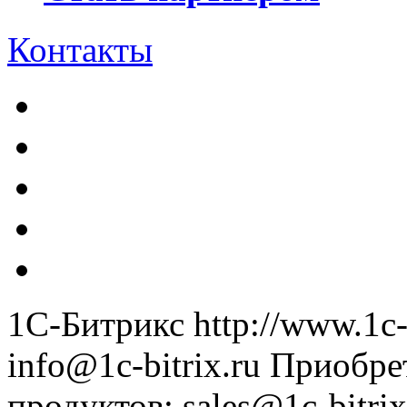
Контакты
1С-Битрикс
http://www.1c-
info@1c-bitrix.ru
Приобре
продуктов
:
sales@1c-bitrix