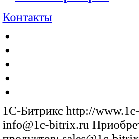
Контакты
1С-Битрикс
http://www.1c-
info@1c-bitrix.ru
Приобре
продуктов
:
sales@1c-bitrix