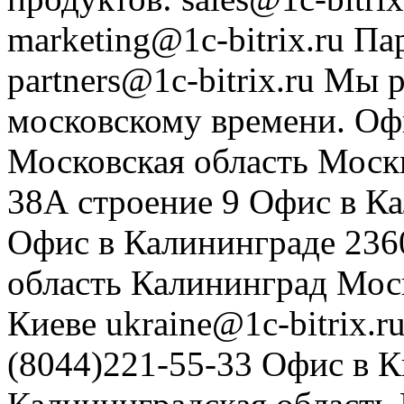
marketing@1c-bitrix.ru
Па
partners@1c-bitrix.ru
Мы р
московскому времени.
Оф
Московская область
Моск
38А строение 9
Офис в К
Офис в Калининграде
236
область
Калининград
Мос
Киеве
ukraine@1c-bitrix.r
(8044)221-55-33
Офис в К