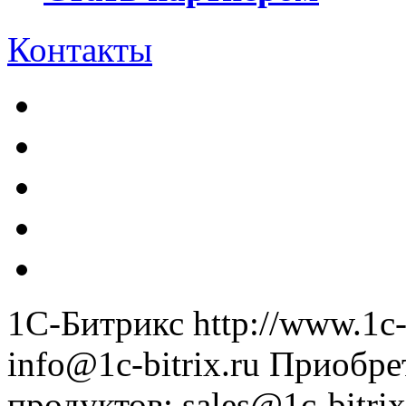
Контакты
1С-Битрикс
http://www.1c-
info@1c-bitrix.ru
Приобре
продуктов
:
sales@1c-bitrix