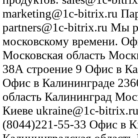
marketing@1c-bitrix.ru
Па
partners@1c-bitrix.ru
Мы р
московскому времени.
Оф
Московская область
Моск
38А строение 9
Офис в К
Офис в Калининграде
236
область
Калининград
Мос
Киеве
ukraine@1c-bitrix.r
(8044)221-55-33
Офис в К