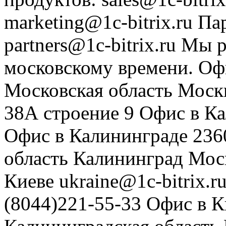
marketing@1c-bitrix.ru
Па
partners@1c-bitrix.ru
Мы р
московскому времени.
Оф
Московская область
Моск
38А строение 9
Офис в К
Офис в Калининграде
236
область
Калининград
Мос
Киеве
ukraine@1c-bitrix.r
(8044)221-55-33
Офис в К