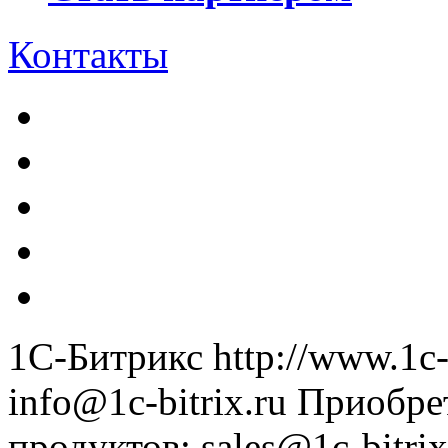
Контакты
1С-Битрикс
http://www.1c-
info@1c-bitrix.ru
Приобре
продуктов
:
sales@1c-bitrix