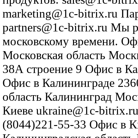
marketing@1c-bitrix.ru
Па
partners@1c-bitrix.ru
Мы р
московскому времени.
Оф
Московская область
Моск
38А строение 9
Офис в К
Офис в Калининграде
236
область
Калининград
Мос
Киеве
ukraine@1c-bitrix.r
(8044)221-55-33
Офис в К