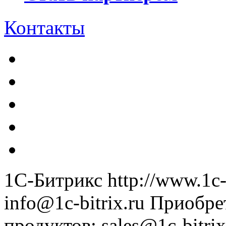
Контакты
1С-Битрикс
http://www.1c-
info@1c-bitrix.ru
Приобре
продуктов
:
sales@1c-bitrix