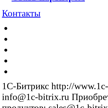
Контакты
1С-Битрикс
http://www.1c-
info@1c-bitrix.ru
Приобре
продуктов
:
sales@1c-bitrix