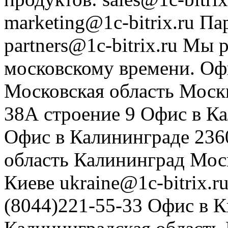
marketing@1c-bitrix.ru
Па
partners@1c-bitrix.ru
Мы р
московскому времени.
Оф
Московская область
Моск
38А строение 9
Офис в К
Офис в Калининграде
236
область
Калининград
Мос
Киеве
ukraine@1c-bitrix.r
(8044)221-55-33
Офис в К