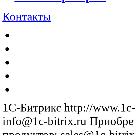
Контакты
1С-Битрикс
http://www.1c-
info@1c-bitrix.ru
Приобре
продуктов
:
sales@1c-bitrix