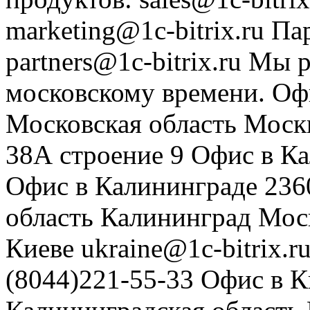
marketing@1c-bitrix.ru
Па
partners@1c-bitrix.ru
Мы р
московскому времени.
Оф
Московская область
Моск
38А строение 9
Офис в К
Офис в Калининграде
236
область
Калининград
Мос
Киеве
ukraine@1c-bitrix.r
(8044)221-55-33
Офис в К