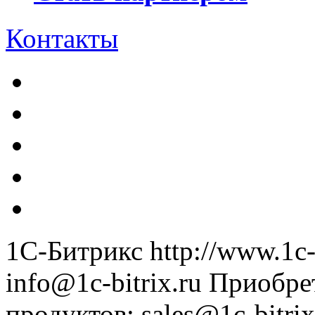
Контакты
1С-Битрикс
http://www.1c-
info@1c-bitrix.ru
Приобре
продуктов
:
sales@1c-bitrix