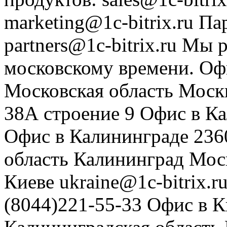
marketing@1c-bitrix.ru
Па
partners@1c-bitrix.ru
Мы р
московскому времени.
Оф
Московская область
Моск
38А строение 9
Офис в К
Офис в Калининграде
236
область
Калининград
Мос
Киеве
ukraine@1c-bitrix.r
(8044)221-55-33
Офис в К