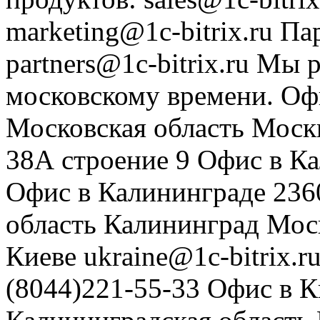
marketing@1c-bitrix.ru
Па
partners@1c-bitrix.ru
Мы р
московскому времени.
Оф
Московская область
Моск
38А строение 9
Офис в К
Офис в Калининграде
236
область
Калининград
Мос
Киеве
ukraine@1c-bitrix.r
(8044)221-55-33
Офис в К