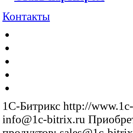
Контакты
1С-Битрикс
http://www.1c-
info@1c-bitrix.ru
Приобре
продуктов
:
sales@1c-bitrix