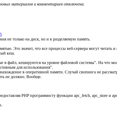
 новых материалов и комментариев отключена.
5
ия не только на диск, но и в разделяемую память.
тью. Это значит, что все процессы веб-сервера могут читать и 
ный кеш.
е в файл, кешируются на уровне файловой системы". На что мо
ективным для использования".
нахождение в оперативной памяти. Случай свопинга не рассматр
ыть не должно. Вообще.
оставляя PHP программисту функции apc_fetch, apc_store и apc
х.