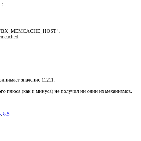
);
he - "BX_MEMCACHE_HOST".
emcached.
нимает значение 11211.
го плюса (как и минуса) не получил ни один из механизмов.
ь
,
8.5