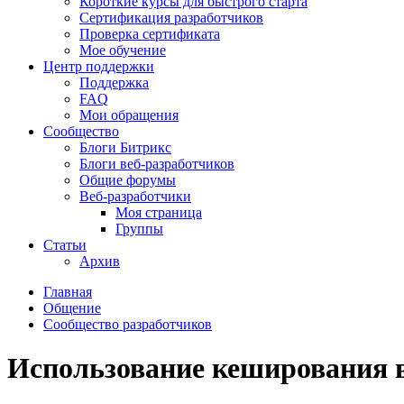
Короткие курсы для быстрого старта
Сертификация разработчиков
Проверка сертификата
Мое обучение
Центр поддержки
Поддержка
FAQ
Мои обращения
Сообщество
Блоги Битрикс
Блоги веб-разработчиков
Общие форумы
Веб-разработчики
Моя страница
Группы
Статьи
Архив
Главная
Общение
Сообщество разработчиков
Использование кеширования в