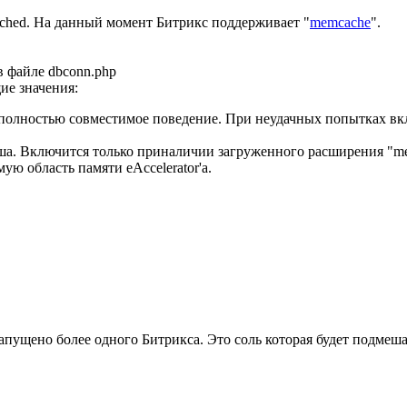
ched. На данный момент Битрикс поддерживает "
memcache
".
в файле dbconn.php
е значения:
то полностью совместимое поведение. При неудачных попытках в
еша. Включится только приналичии загруженного расширения "me
мую область памяти eAccelerator'а.
ущено более одного Битрикса. Это соль которая будет подмешан