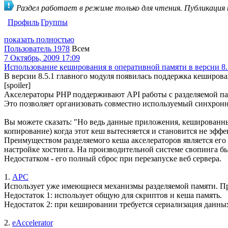
Раздел работает в режиме только для чтения. Публикация
Профиль
Группы
показать полностью
Пользователь 1978
Всем
7 Октябрь, 2009 17:09
Использование кеширования в оперативной памяти в версии 8.
В версии 8.5.1 главного модуля появилась поддержка кеширован
[spoiler]
Акселераторы PHP поддерживают API работы с разделяемой памя
Это позволяет организовать совместно используемый синхрон
Вы можете сказать: "Но ведь данные приложения, кешированны
копирование) когда этот кеш вытесняется и становится не эфф
Преимуществом разделяемого кеша акселераторов является его 
настройке хостинга. На производительной системе свопинга б
Недостатком - его полный сброс при перезапуске веб сервера.
1.
APC
Использует уже имеющиеся механизмы разделяемой памяти. Пред
Недостаток 1: использует общую для скриптов и кеша память.
Недостаток 2: при кешировании требуется сериализация данны
2.
eAccelerator