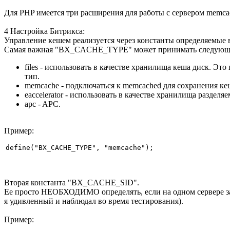
Для PHP имеется три расширения для работы с сервером memca
4 Настройка Битрикса:
Управление кешем реализуется через константы определяемые 
Самая важная "BX_CACHE_TYPE" может принимать следующи
files - использовать в качестве хранилища кеша диск. Э
тип.
memcache - подключаться к memcached для сохранения к
eaccelerator - использовать в качестве хранилища разделяе
apc - APC.
Пример:
define("BX_CACHE_TYPE", "memcache");
Вторая константа "BX_CACHE_SID".
Ее просто НЕОБХОДИМО определять, если на одном сервере зап
я удивленный и наблюдал во время тестирования).
Пример: