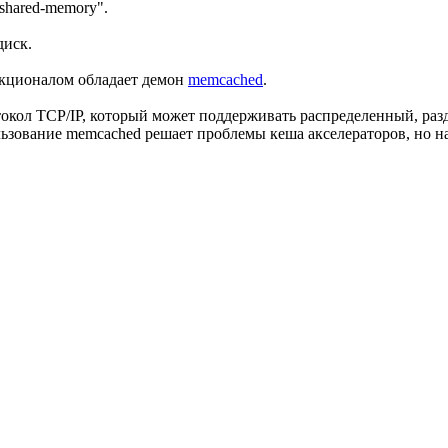
-shared-memory".
диск.
ункционалом обладает демон
memcached
.
кол TCP/IP, который может поддерживать распределенный, раз
ьзование memcached решает проблемы кеша акселераторов, но на