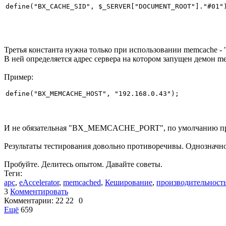
define("BX_CACHE_SID", $_SERVER["DOCUMENT_ROOT"]."#01"
Третья константа нужна только при использовании memcac
В ней определяется адрес сервера на котором запущен демон m
Пример:
define("BX_MEMCACHE_HOST", "192.168.0.43");
И не обязательная "BX_MEMCACHE_PORT", по умолчанию при
Результаты тестирования довольно противоречивы. Однозначно
Пробуйте. Делитесь опытом. Давайте советы.
Теги:
apc
,
eAccelerator
,
memcached
,
Кеширование
,
производительност
3
Комментировать
Комментарии:
22
22
0
Ещё
659