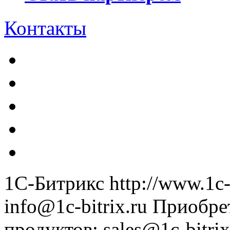
Контакты
1С-Битрикс
http://www.1c-
info@1c-bitrix.ru
Приобре
продуктов
:
sales@1c-bitrix