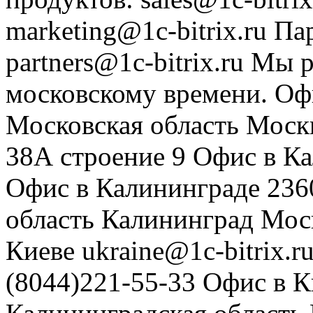
marketing@1c-bitrix.ru
Па
partners@1c-bitrix.ru
Мы р
московскому времени.
Оф
Московская область
Моск
38А строение 9
Офис в К
Офис в Калининграде
236
область
Калининград
Мос
Киеве
ukraine@1c-bitrix.r
(8044)221-55-33
Офис в К