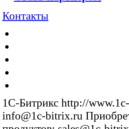
Контакты
1С-Битрикс
http://www.1c-
info@1c-bitrix.ru
Приобре
продуктов
:
sales@1c-bitrix