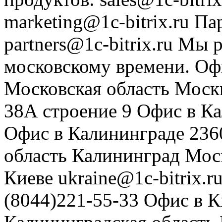
marketing@1c-bitrix.ru
Па
partners@1c-bitrix.ru
Мы р
московскому времени.
Оф
Московская область
Моск
38А строение 9
Офис в К
Офис в Калининграде
236
область
Калининград
Мос
Киеве
ukraine@1c-bitrix.r
(8044)221-55-33
Офис в К