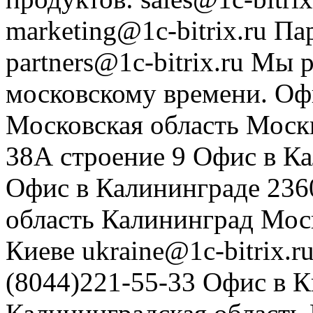
marketing@1c-bitrix.ru
Па
partners@1c-bitrix.ru
Мы р
московскому времени.
Оф
Московская область
Моск
38А строение 9
Офис в К
Офис в Калининграде
236
область
Калининград
Мос
Киеве
ukraine@1c-bitrix.r
(8044)221-55-33
Офис в К