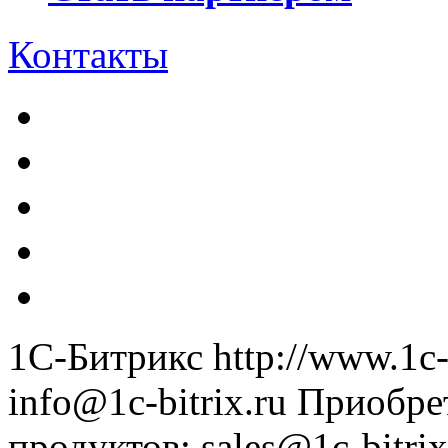
Контакты
1С-Битрикс
http://www.1c-
info@1c-bitrix.ru
Приобре
продуктов
:
sales@1c-bitrix