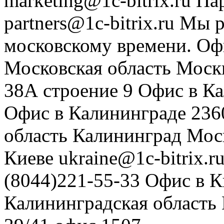
marketing@1c-bitrix.ru
Па
partners@1c-bitrix.ru
Мы р
московскому времени.
Оф
Московская область
Моск
38А строение 9
Офис в К
Офис в Калининграде
236
область
Калининград
Мос
Киеве
ukraine@1c-bitrix.r
(8044)221-55-33
Офис в К
Калининградская область