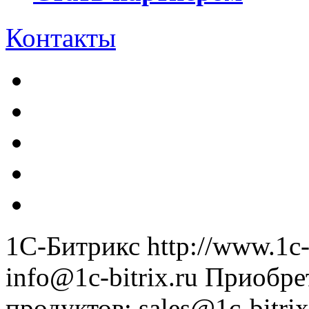
Контакты
1С-Битрикс
http://www.1c-
info@1c-bitrix.ru
Приобре
продуктов
:
sales@1c-bitrix