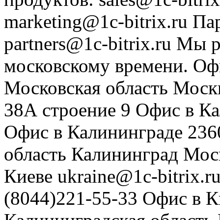
marketing@1c-bitrix.ru
Па
partners@1c-bitrix.ru
Мы р
московскому времени.
Оф
Московская область
Моск
38А строение 9
Офис в К
Офис в Калининграде
236
область
Калининград
Мос
Киеве
ukraine@1c-bitrix.r
(8044)221-55-33
Офис в К