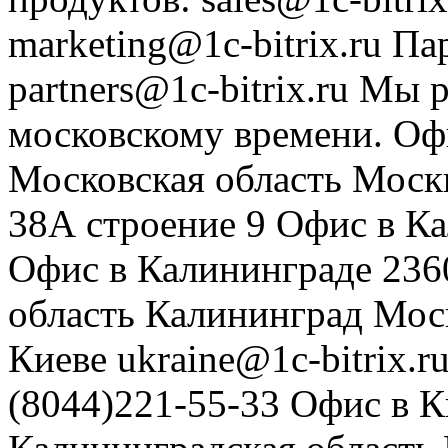
marketing@1c-bitrix.ru
Па
partners@1c-bitrix.ru
Мы р
московскому времени.
Оф
Московская область
Моск
38А строение 9
Офис в К
Офис в Калининграде
236
область
Калининград
Мос
Киеве
ukraine@1c-bitrix.r
(8044)221-55-33
Офис в К