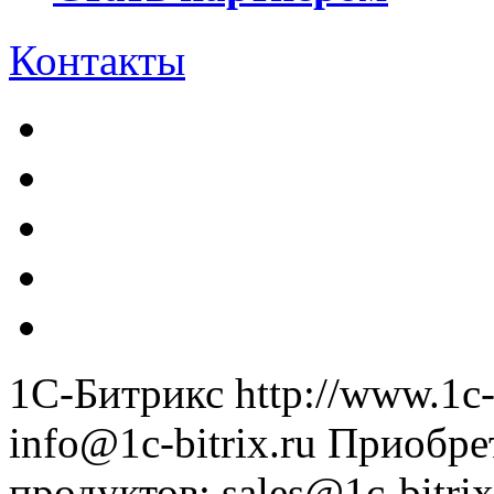
Контакты
1С-Битрикс
http://www.1c-
info@1c-bitrix.ru
Приобре
продуктов
:
sales@1c-bitrix