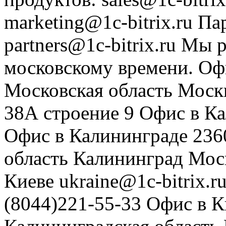
marketing@1c-bitrix.ru
Па
partners@1c-bitrix.ru
Мы р
московскому времени.
Оф
Московская область
Моск
38А строение 9
Офис в К
Офис в Калининграде
236
область
Калининград
Мос
Киеве
ukraine@1c-bitrix.r
(8044)221-55-33
Офис в К