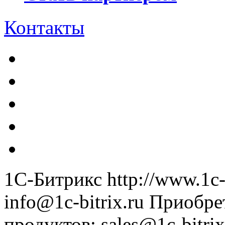
Контакты
1С-Битрикс
http://www.1c-
info@1c-bitrix.ru
Приобре
продуктов
:
sales@1c-bitrix