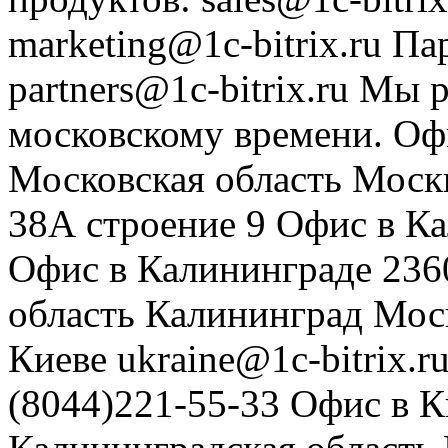
marketing@1c-bitrix.ru
Па
partners@1c-bitrix.ru
Мы р
московскому времени.
Оф
Московская область
Моск
38А строение 9
Офис в К
Офис в Калининграде
236
область
Калининград
Мос
Киеве
ukraine@1c-bitrix.r
(8044)221-55-33
Офис в К