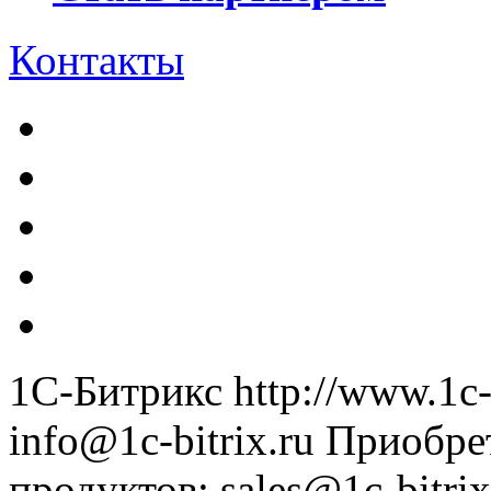
Контакты
1С-Битрикс
http://www.1c-
info@1c-bitrix.ru
Приобре
продуктов
:
sales@1c-bitrix