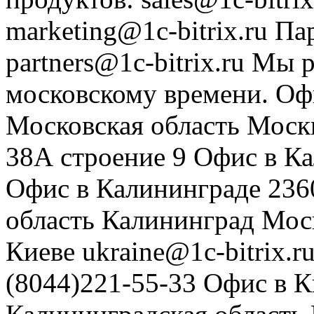
marketing@1c-bitrix.ru
Па
partners@1c-bitrix.ru
Мы р
московскому времени.
Оф
Московская область
Моск
38А строение 9
Офис в К
Офис в Калининграде
236
область
Калининград
Мос
Киеве
ukraine@1c-bitrix.r
(8044)221-55-33
Офис в К