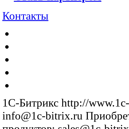
Контакты
1С-Битрикс
http://www.1c-
info@1c-bitrix.ru
Приобре
продуктов
:
sales@1c-bitrix