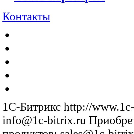
Контакты
1С-Битрикс
http://www.1c-
info@1c-bitrix.ru
Приобре
продуктов
:
sales@1c-bitrix