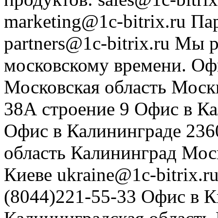
marketing@1c-bitrix.ru
Па
partners@1c-bitrix.ru
Мы р
московскому времени.
Оф
Московская область
Моск
38А строение 9
Офис в К
Офис в Калининграде
236
область
Калининград
Мос
Киеве
ukraine@1c-bitrix.r
(8044)221-55-33
Офис в К