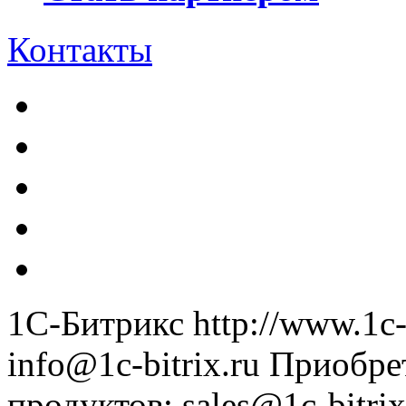
Контакты
1С-Битрикс
http://www.1c-
info@1c-bitrix.ru
Приобре
продуктов
:
sales@1c-bitrix