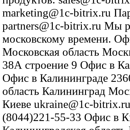
marketing@1c-bitrix.ru
Па
partners@1c-bitrix.ru
Мы р
московскому времени.
Оф
Московская область
Моск
38А строение 9
Офис в К
Офис в Калининграде
236
область
Калининград
Мос
Киеве
ukraine@1c-bitrix.r
(8044)221-55-33
Офис в К