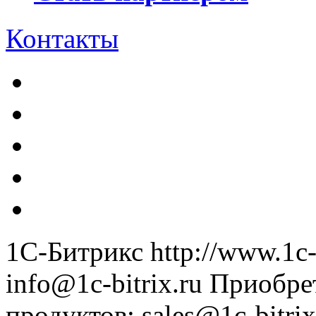
Контакты
1С-Битрикс
http://www.1c-
info@1c-bitrix.ru
Приобре
продуктов
:
sales@1c-bitrix