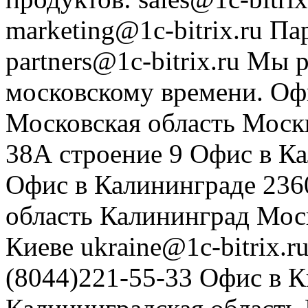
marketing@1c-bitrix.ru
Па
partners@1c-bitrix.ru
Мы р
московскому времени.
Оф
Московская область
Моск
38А строение 9
Офис в К
Офис в Калининграде
236
область
Калининград
Мос
Киеве
ukraine@1c-bitrix.r
(8044)221-55-33
Офис в К