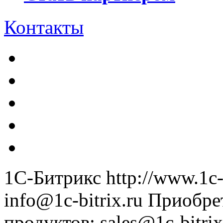
Контакты
1С-Битрикс
http://www.1c-
info@1c-bitrix.ru
Приобре
продуктов
:
sales@1c-bitrix