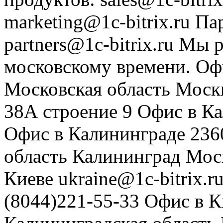
marketing@1c-bitrix.ru
Па
partners@1c-bitrix.ru
Мы р
московскому времени.
Оф
Московская область
Моск
38А строение 9
Офис в К
Офис в Калининграде
236
область
Калининград
Мос
Киеве
ukraine@1c-bitrix.r
(8044)221-55-33
Офис в К