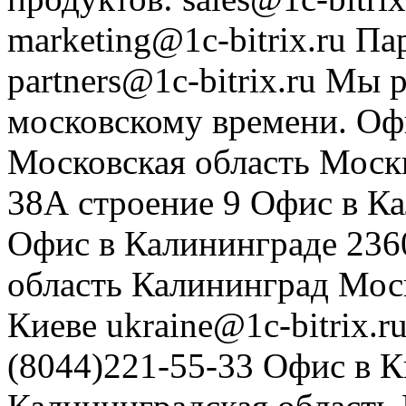
marketing@1c-bitrix.ru
Па
partners@1c-bitrix.ru
Мы р
московскому времени.
Оф
Московская область
Моск
38А строение 9
Офис в К
Офис в Калининграде
236
область
Калининград
Мос
Киеве
ukraine@1c-bitrix.r
(8044)221-55-33
Офис в К