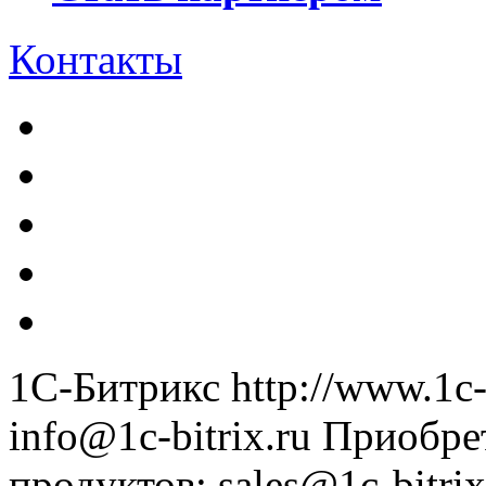
Контакты
1С-Битрикс
http://www.1c-
info@1c-bitrix.ru
Приобре
продуктов
:
sales@1c-bitrix