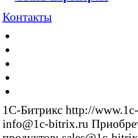
Контакты
1С-Битрикс
http://www.1c-
info@1c-bitrix.ru
Приобре
продуктов
:
sales@1c-bitrix