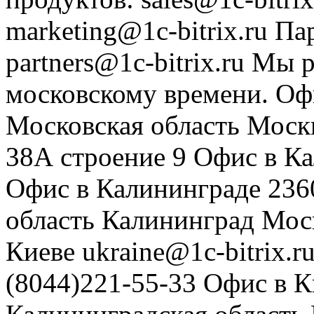
marketing@1c-bitrix.ru
Па
partners@1c-bitrix.ru
Мы р
московскому времени.
Оф
Московская область
Моск
38А строение 9
Офис в К
Офис в Калининграде
236
область
Калининград
Мос
Киеве
ukraine@1c-bitrix.r
(8044)221-55-33
Офис в К