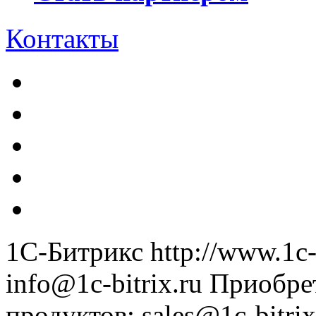
Контакты
1С-Битрикс
http://www.1c-
info@1c-bitrix.ru
Приобре
продуктов
:
sales@1c-bitrix