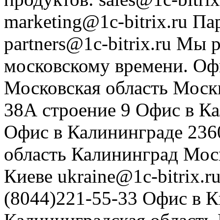
marketing@1c-bitrix.ru
Па
partners@1c-bitrix.ru
Мы р
московскому времени.
Оф
Московская область
Моск
38А строение 9
Офис в К
Офис в Калининграде
236
область
Калининград
Мос
Киеве
ukraine@1c-bitrix.r
(8044)221-55-33
Офис в К