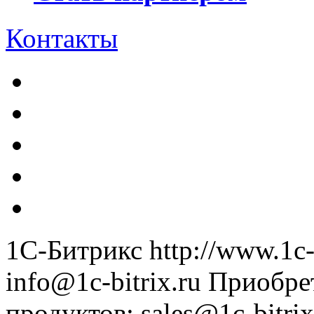
Контакты
1С-Битрикс
http://www.1c-
info@1c-bitrix.ru
Приобре
продуктов
:
sales@1c-bitrix