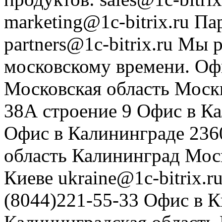
marketing@1c-bitrix.ru
Па
partners@1c-bitrix.ru
Мы р
московскому времени.
Оф
Московская область
Моск
38А строение 9
Офис в К
Офис в Калининграде
236
область
Калининград
Мос
Киеве
ukraine@1c-bitrix.r
(8044)221-55-33
Офис в К